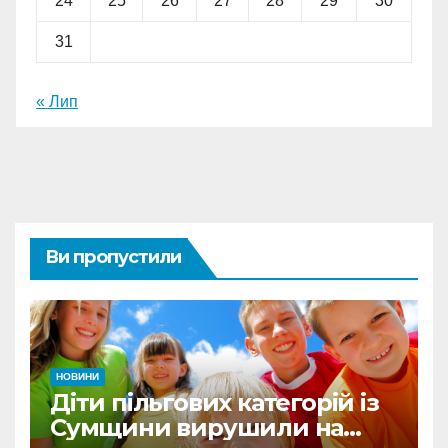
24
25
26
27
28
29
30
31
« Лип
Ви пропустили
НОВИНИ
Діти пільгових категорій із
Сумщини вирушили на