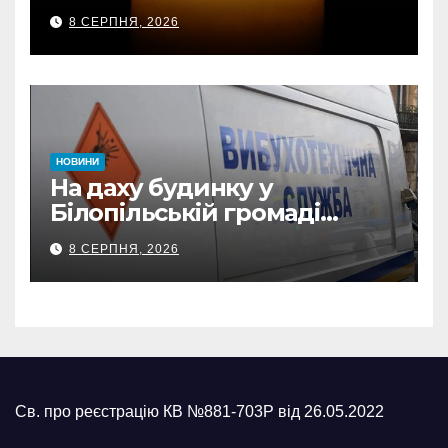
передали державні
8 СЕРПНЯ, 2026
нагороди та відомчі
відзнаки
НОВИНИ
На даху будинку у
Білопільській громаді
знайшли 120-мм міну
8 СЕРПНЯ, 2026
Св. про реєстрацію КВ №881-703Р від 26.05.2022