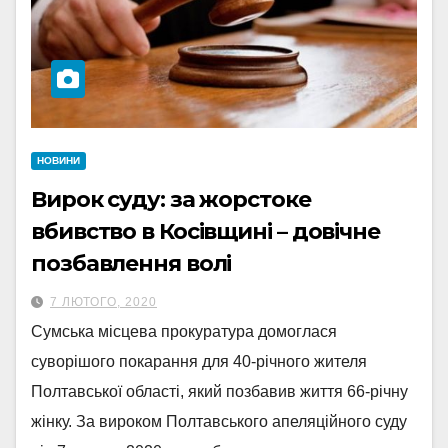
НОВИНИ
Вирок суду: за жорстоке
вбивство в Косівщині – довічне
позбавлення волі
7 ЛЮТОГО, 2020
Сумська місцева прокуратура домоглася
суворішого покарання для 40-річного жителя
Полтавської області, який позбавив життя 66-річну
жінку. За вироком Полтавського апеляційного суду