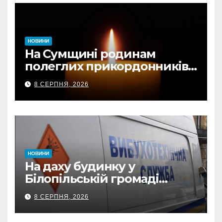
НОВИНИ
На Сумщині родинам
полеглих прикордонників
передали державні
8 СЕРПНЯ, 2026
нагороди та відомчі
відзнаки
НОВИНИ
На даху будинку у
Білопільській громаді
знайшли 120-мм міну
8 СЕРПНЯ, 2026