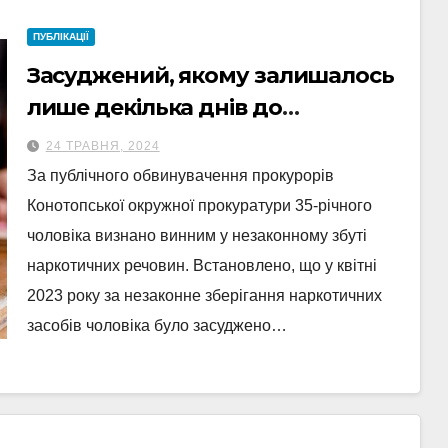
ПУБЛІКАЦІЇ
Засуджений, якому залишалось
лише декілька днів до
звільнення, залишиться за
24 ТРАВНЯ, 2024
гратами ще на 6 років
За публічного обвинувачення прокурорів
Конотопської окружної прокуратури 35-річного
чоловіка визнано винним у незаконному збуті
наркотичних речовин. Встановлено, що у квітні
2023 року за незаконне зберігання наркотичних
засобів чоловіка було засуджено…