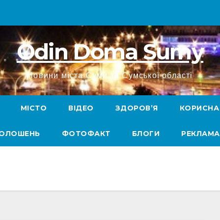
Odin Doma Sumy
Новини міста Суми та Сумської області
МІСТО
ВІДЕО
ЗДОРОВ’Я
КОРИСНА
ГОЛОШЕНЬ
ФОТОФАКТ
БЛОГИ
РЕКЛАМА