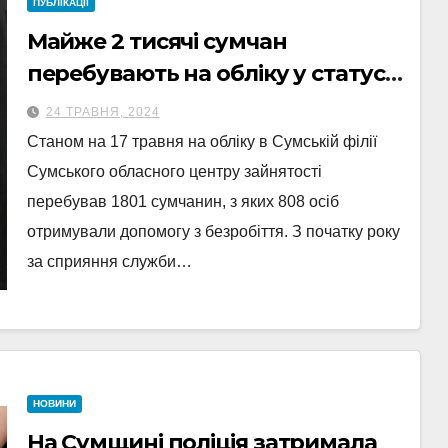
ПУБЛІКАЦІЇ
Майже 2 тисячі сумчан
перебувають на обліку у статусі
безробітних
24 ТРАВНЯ, 2024
Станом на 17 травня на обліку в Сумській філії
Сумського обласного центру зайнятості
перебував 1801 сумчанин, з яких 808 осіб
отримували допомогу з безробіття. З початку року
за сприяння служби…
НОВИНИ
На Сумщині поліція затримала