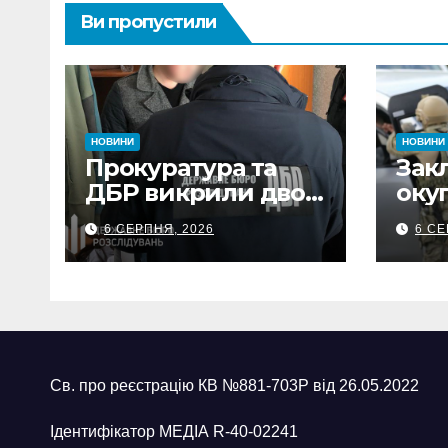
Ви пропустили
НОВИНИ
НОВИНИ
Прокуратура та
Зак
ДБР викрили двох
оку
посадовців ДПС
та 
6 СЕРПНЯ, 2026
6 СЕ
Сумщини на
обст
вимаганні
вик
неправомірної
про
вигоди у ФОПа
агіт
Охт
Св. про реєстрацію КВ №881-703Р від 26.05.2022
Ідентифікатор МЕДІА R-40-02241