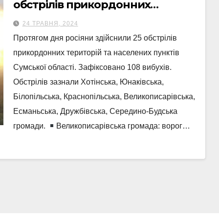
обстрілів прикордонних
територій Сумщини
24 ТРАВНЯ, 2024
Протягом дня росіяни здійснили 25 обстрілів
прикордонних територій та населених пунктів
Сумської області. Зафіксовано 108 вибухів.
Обстрілів зазнали Хотінська, Юнаківська,
Білопільська, Краснопільська, Великописарівська,
Есманьська, Дружбівська, Середино-Будська
громади.
Великописарівська громада: ворог…