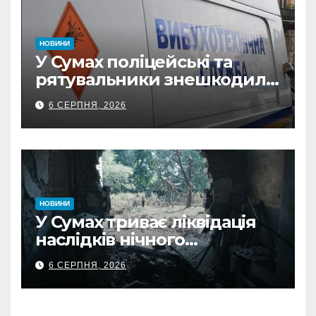
НОВИНИ
У Сумах поліцейські та
рятувальники знешкодили
500-кілограмову авіабомбу
6 СЕРПНЯ, 2026
росіян
НОВИНИ
У Сумах триває ліквідація
наслідків нічного
масованого удару КАБами
6 СЕРПНЯ, 2026