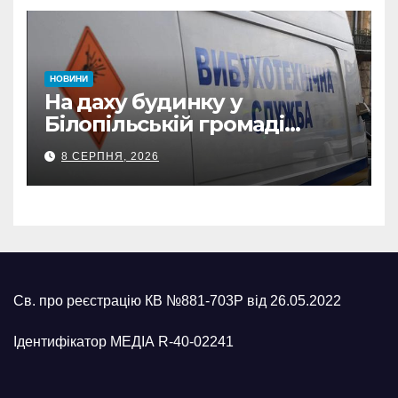
НОВИНИ
На даху будинку у
Білопільській громаді
знайшли 120-мм міну
8 СЕРПНЯ, 2026
Св. про реєстрацію КВ №881-703Р від 26.05.2022
Ідентифікатор МЕДІА R-40-02241