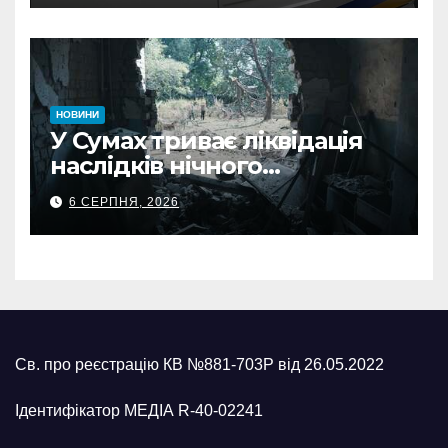
НОВИНИ
У Сумах триває ліквідація
наслідків нічного
масованого удару КАБами
6 СЕРПНЯ, 2026
Св. про реєстрацію КВ №881-703Р від 26.05.2022
Ідентифікатор МЕДІА R-40-02241