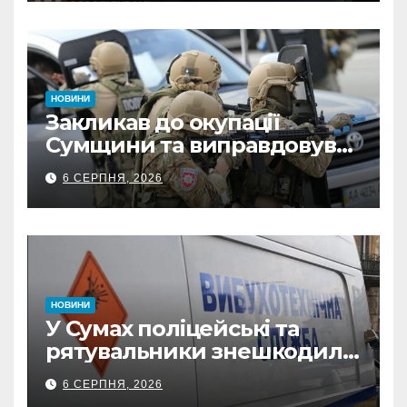
ФОПа
НОВИНИ
Закликав до окупації
Сумщини та виправдовував
обстріли: СБУ викрила
6 СЕРПНЯ, 2026
прокремлівського агітатора
з Охтирки
НОВИНИ
У Сумах поліцейські та
рятувальники знешкодили
500-кілограмову авіабомбу
6 СЕРПНЯ, 2026
росіян