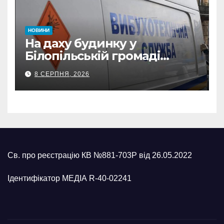
НОВИНИ
На даху будинку у
Білопільській громаді
знайшли 120-мм міну
8 СЕРПНЯ, 2026
Св. про реєстрацію КВ №881-703Р від 26.05.2022
Ідентифікатор МЕДІА R-40-02241