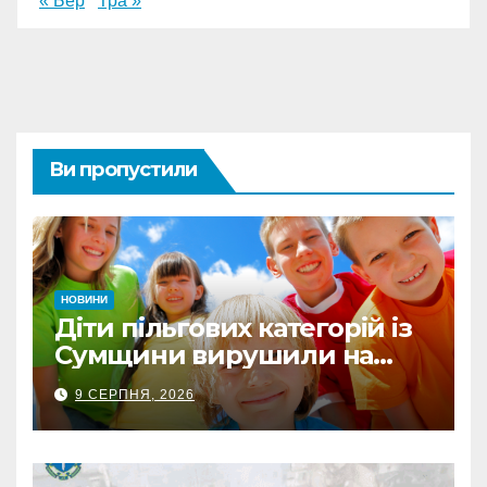
« Бер
Тра »
Ви пропустили
НОВИНИ
Діти пільгових категорій із
Сумщини вирушили на
оздоровлення до Польщі
9 СЕРПНЯ, 2026