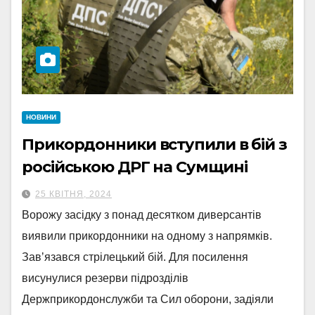
НОВИНИ
Прикордонники вступили в бій з
російською ДРГ на Сумщині
25 КВІТНЯ, 2024
Ворожу засідку з понад десятком диверсантів
виявили прикордонники на одному з напрямків.
Завʼязався стрілецький бій. Для посилення
висунулися резерви підрозділів
Держприкордонслужби та Сил оборони, задіяли