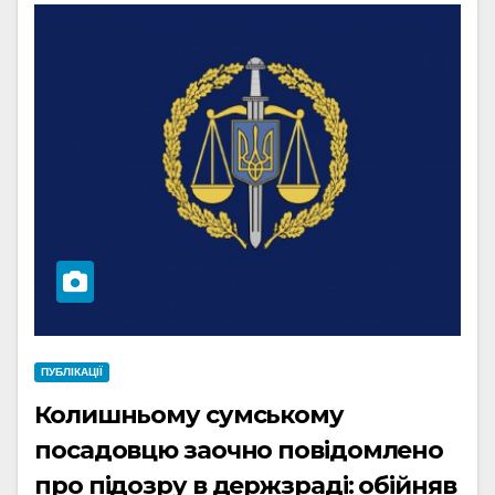
ПУБЛІКАЦІЇ
Колишньому сумському
посадовцю заочно повідомлено
про підозру в держзраді: обійняв