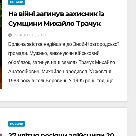
НОВИНИ
На війні загинув захисник із
Сумщини Михайло Трачук
28 КВІТНЯ, 2024
Болюча звістка надійшла до Зноб-Новгородської
громади. Мужньо, виконуючи військовий
обов’язок, загинув наш земляк Трачук Михайло
Анатолійович. Михайло народився 23 жовтня
1988 року в селі Боровичі. У 1995 році, тоді ще…
НОВИНИ
27 квітня росіяни здійснили 20