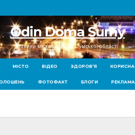
Odin Doma Sumy
Новини міста Суми та Сумської області
МІСТО
ВІДЕО
ЗДОРОВ’Я
КОРИСНА
ГОЛОШЕНЬ
ФОТОФАКТ
БЛОГИ
РЕКЛАМА