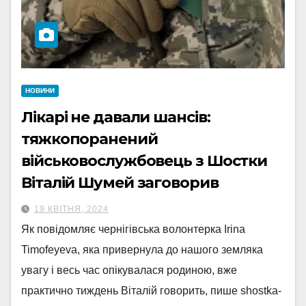
НОВИНИ
Лікарі не давали шансів:
тяжкопоранений
військовослужбовець з Шостки
Віталій Шумей заговорив
19 КВІТНЯ, 2024
Як повідомляє чернігівська волонтерка Irina
Timofeyeva, яка привернула до нашого земляка
увагу і весь час опікувалася родиною, вже
практично тиждень Віталій говорить, пише shostka-