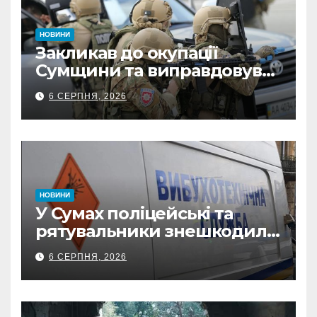
НОВИНИ
Закликав до окупації
Сумщини та виправдовував
обстріли: СБУ викрила
6 СЕРПНЯ, 2026
прокремлівського агітатора
з Охтирки
НОВИНИ
У Сумах поліцейські та
рятувальники знешкодили
500-кілограмову авіабомбу
6 СЕРПНЯ, 2026
росіян