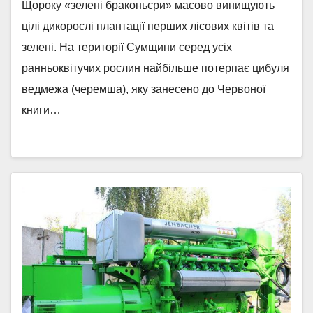
Щороку «зелені браконьєри» масово винищують
цілі дикорослі плантації перших лісових квітів та
зелені. На території Сумщини серед усіх
ранньоквітучих рослин найбільше потерпає цибуля
ведмежа (черемша), яку занесено до Червоної
книги…