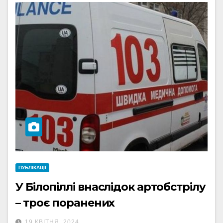
ПУБЛІКАЦІЇ
У Білопіллі внаслідок артобстрілу
– троє поранених
19 КВІТНЯ, 2024