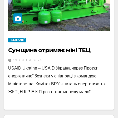
ПУБЛІКАЦІЇ
Сумщина отримає міні ТЕЦ
19 КВІТНЯ, 2024
USAID Ukraine – USAID Україна через Проєкт
енергетичної безпеки у співпраці з командою
Міністерства, Комітет ВРУ з питань енергетики та
ЖКП, Н К Р Е К П розгортає мережу малої…