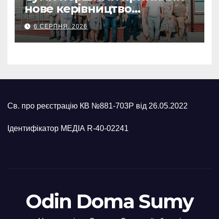
нове керівництво
Українського Червоного
6 СЕРПНЯ, 2026
Хреста: Артем Кобзар
окреслив потреби громади
Св. про реєстрацію КВ №881-703Р від 26.05.2022
Ідентифікатор МЕДІА R-40-02241
Odin Doma Sumy