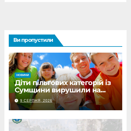
Ви пропустили
НОВИНИ
Діти пільгових категорій із
Сумщини вирушили на
оздоровлення до Польщі
9 СЕРПНЯ, 2026