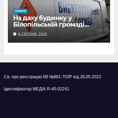
НОВИНИ
На даху будинку у
Білопільській громаді
знайшли 120-мм міну
8 СЕРПНЯ, 2026
Св. про реєстрацію КВ №881-703Р від 26.05.2022
Ідентифікатор МЕДІА R-40-02241