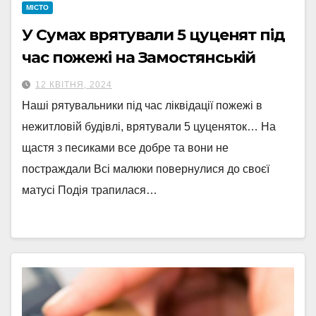
МІСТО
У Сумах врятували 5 цуценят під
час пожежі на Замостянській
12 КВІТНЯ, 2024
Наші рятувальники під час ліквідації пожежі в
нежитловій будівлі, врятували 5 цуценяток… На
щастя з песиками все добре та вони не
постраждали Всі малюки повернулися до своєї
матусі Подія трапилася…