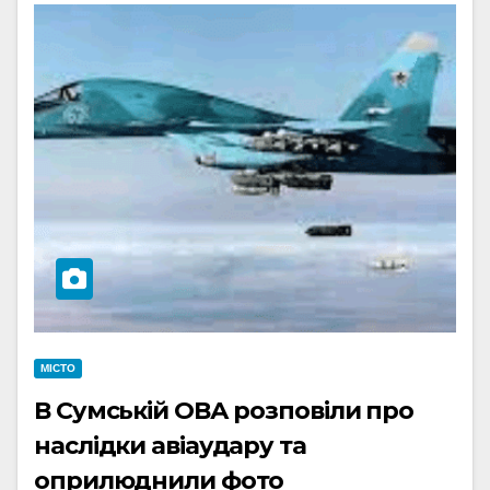
МІСТО
В Сумській ОВА розповіли про
наслідки авіаудару та
оприлюднили фото