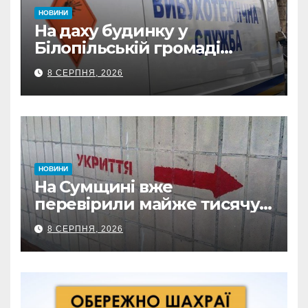
НОВИНИ
На даху будинку у
Білопільській громаді
знайшли 120-мм міну
8 СЕРПНЯ, 2026
НОВИНИ
На Сумщині вже
перевірили майже тисячу
укриттів: де виявили
8 СЕРПНЯ, 2026
замкнені двері