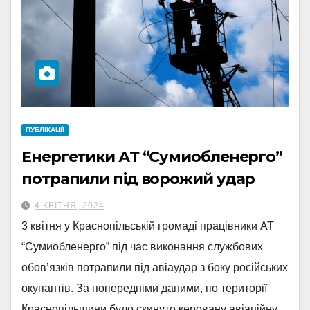
ПУБЛІКАЦІЇ
Енергетики АТ “Сумиобленерго”
потрапили під ворожий удар
4 КВІТНЯ, 2024
3 квітня у Краснопільській громаді працівники АТ
“Сумиобленерго” під час виконання службових
обов’язків потрапили під авіаудар з боку російських
окупантів. За попередніми даними, по території
Краснопільщини було скинуто керовану авіаційну…