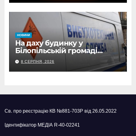
відзнаки
НОВИНИ
На даху будинку у
Білопільській громаді
знайшли 120-мм міну
8 СЕРПНЯ, 2026
Св. про реєстрацію КВ №881-703Р від 26.05.2022
Ідентифікатор МЕДІА R-40-02241