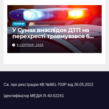
НОВИНИ
У Сумах внаслідок ДТП на
перехресті травмувався 62-
річний мотоцикліст
5 СЕРПНЯ, 2026
Св. про реєстрацію КВ №881-703Р від 26.05.2022
Ідентифікатор МЕДІА R-40-02241