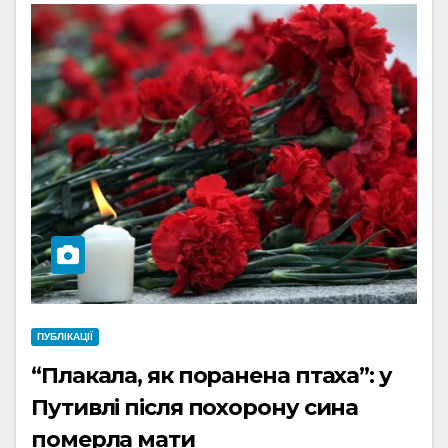
ПУБЛІКАЦІЇ
“Плакала, як поранена птаха”: у
Путивлі після похорону сина
померла мати