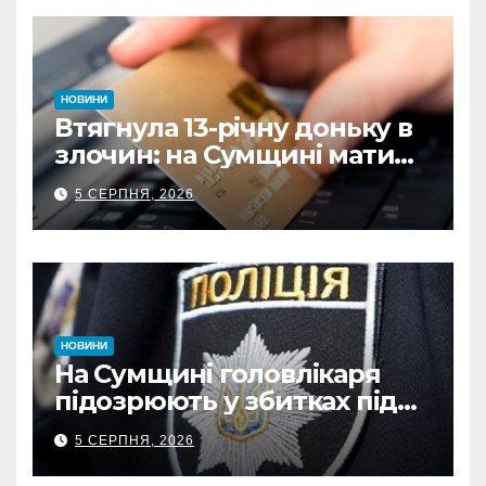
НОВИНИ
Втягнула 13-річну доньку в
злочин: на Сумщині мати
витратила майже 480
5 СЕРПНЯ, 2026
тисяч грн з викраденої
картки
НОВИНИ
На Сумщині головлікаря
підозрюють у збитках під
час капремонту
5 СЕРПНЯ, 2026
медустанови